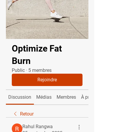
Optimize Fat
Burn
Public
·
5 membres
Rejoindre
Discussion
Médias
Membres
À propos
Retour
Rahul Rangwa