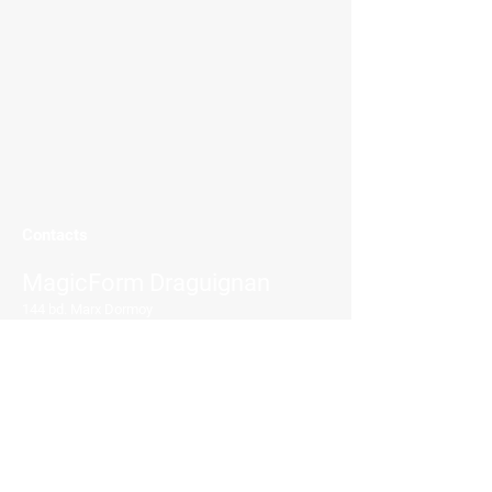
Contacts
MagicForm Draguignan
144 bd. Marx Dormoy
83300 Draguignan
contact.mfdraguignan@gmail.com
Tél :
04.94.70.12.16
---